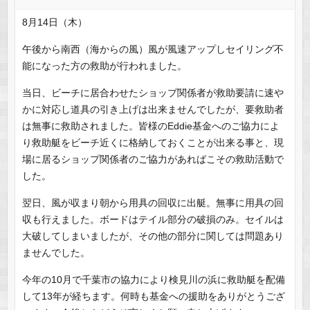
8月14日（木）
午後から南西（海からの風）風が風速アップしセイリング不
能になった方の救助が行われました。
当日、ビーチに居合わせたショップ関係者が救助要請に速や
かに対応し道具の引き上げは出来ませんでしたが、要救助者
は無事に救助されました。皆様のEddie基金へのご協力によ
り救助艇をビーチ近くに格納しておくことが出来る事と、現
場に居るショップ関係者のご協力があればこその救助活動で
した。
翌日、風が収まり朝から用具の回収に出艇。無事に用具の回
収も行えました。ボードはテイル部分の破損のみ。セイルは
大破してしまいましたが、その他の部分に関しては問題あり
ませんでした。
今年の10月で千葉市の協力により検見川の浜に救助艇を配備
して13年が経ちます。何時も基金への援助をありがとうござ