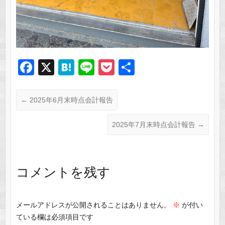
F
X
H
Li
P
共
a
at
n
o
有
c
e
e
ck
←
2025年6月末時点会計報告
e
n
et
2025年7月末時点会計報告
→
b
a
o
o
コメントを残す
k
メールアドレスが公開されることはありません。
※
が付い
ている欄は必須項目です