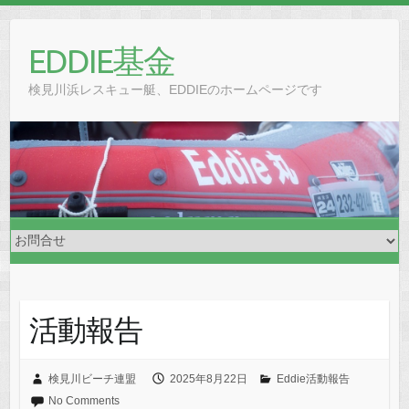
Skip
to
EDDIE基金
content
検見川浜レスキュー艇、EDDIEのホームページです
活動報告
検見川ビーチ連盟
2025年8月22日
Eddie活動報告
No Comments