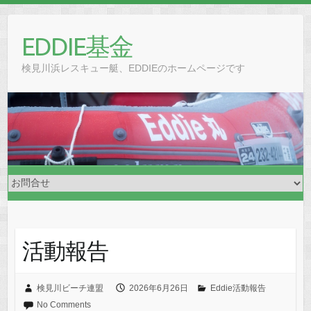
Skip
to
EDDIE基金
content
検見川浜レスキュー艇、EDDIEのホームページです
活動報告
検見川ビーチ連盟
2026年6月26日
Eddie活動報告
No Comments