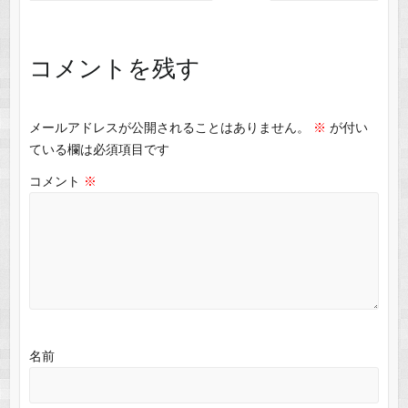
e
n
et
b
a
o
コメントを残す
o
k
メールアドレスが公開されることはありません。
※
が付い
ている欄は必須項目です
コメント
※
名前