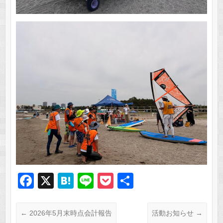
F
X
H
Li
P
共
a
at
n
o
有
c
e
e
ck
←
2026年5月末時点会計報告
活動お知らせ
→