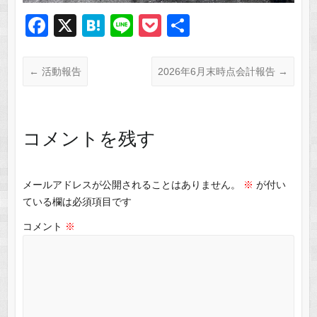
F
X
H
Li
P
共
a
at
n
o
有
c
e
e
ck
←
活動報告
2026年6月末時点会計報告
→
e
n
et
b
a
o
コメントを残す
o
k
メールアドレスが公開されることはありません。
※
が付い
ている欄は必須項目です
コメント
※