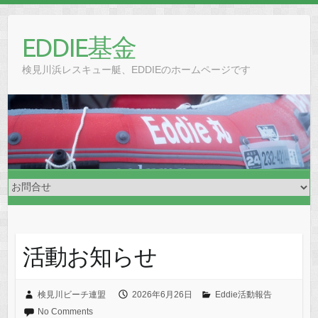
Skip
to
EDDIE基金
content
検見川浜レスキュー艇、EDDIEのホームページです
活動お知らせ
検見川ビーチ連盟
2026年6月26日
Eddie活動報告
No Comments