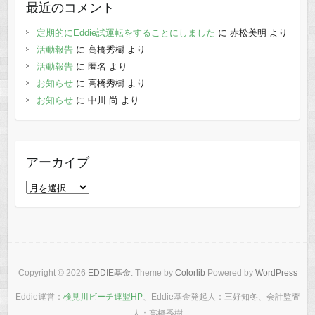
最近のコメント
定期的にEddie試運転をすることにしました
に
赤松美明
より
活動報告
に
高橋秀樹
より
活動報告
に
匿名
より
お知らせ
に
高橋秀樹
より
お知らせ
に
中川 尚
より
アーカイブ
ア
ー
カ
イ
ブ
Copyright © 2026
EDDIE基金
. Theme by
Colorlib
Powered by
WordPress
Eddie運営：
検見川ビーチ連盟HP
、Eddie基金発起人：三好知冬、会計監査
人：高橋秀樹